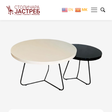
EN
MK