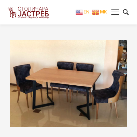
EN
MK