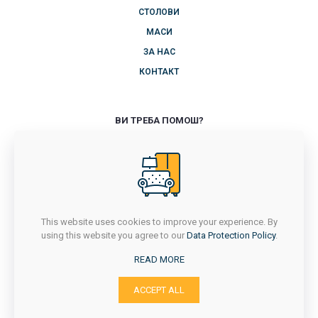
СТОЛОВИ
МАСИ
ЗА НАС
КОНТАКТ
ВИ ТРЕБА ПОМОШ?
+389 71 714 418
ПОНЕДЕЛНИК-ПЕТОК
7Ч - 16Ч
САБОТА
7Ч - 14:30Ч
This website uses cookies to improve your experience. By
НЕДЕЛА
using this website you agree to our
Data Protection Policy
.
НЕРАБОТЕН ДЕН
READ MORE
с. Сушица, Струмица
ACCEPT ALL
Email: stolicara_jastreb@yahoo.com