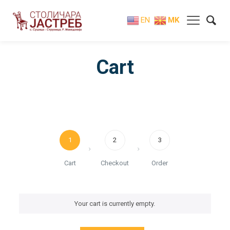
EN
MK
Cart
1
2
3
Cart
Checkout
Order
Your cart is currently empty.