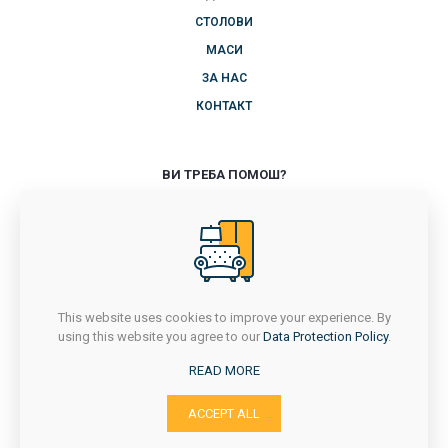
СТОЛОВИ
МАСИ
ЗА НАС
КОНТАКТ
ВИ ТРЕБА ПОМОШ?
+389 71 714 418
ПОНЕДЕЛНИК-ПЕТОК
7Ч - 16Ч
САБОТА
7Ч - 14:30Ч
This website uses cookies to improve your experience. By
НЕДЕЛА
using this website you agree to our
Data Protection Policy
.
НЕРАБОТЕН ДЕН
READ MORE
с. Сушица, Струмица
ACCEPT ALL
Email: stolicara_jastreb@yahoo.com