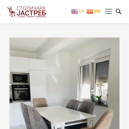
EN
MK