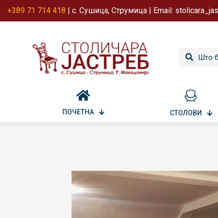
+389 71 714 418
| с. Сушица, Струмица | Email: stolicara_j
ПОЧЕТНА
СТОЛОВИ