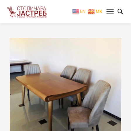
EN
MK