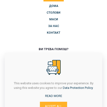
ДОМА
СТОЛОВИ
МАСИ
ЗА НАС
КОНТАКТ
ВИ ТРЕБА ПОМОШ?
+389 71 714 418
ПОНЕДЕЛНИК-ПЕТОК
7Ч - 16Ч
САБОТА
7Ч - 14:30Ч
This website uses cookies to improve your experience. By
НЕДЕЛА
using this website you agree to our
Data Protection Policy
.
НЕРАБОТЕН ДЕН
READ MORE
с. Сушица, Струмица
ACCEPT ALL