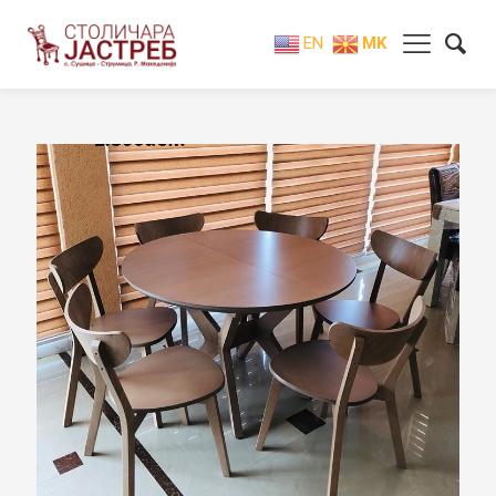
EN
MK