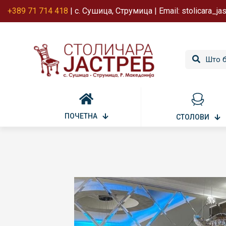
+389 71 714 418
| с. Сушица, Струмица | Email: stolicara_j
ПОЧЕТНА
СТОЛОВИ