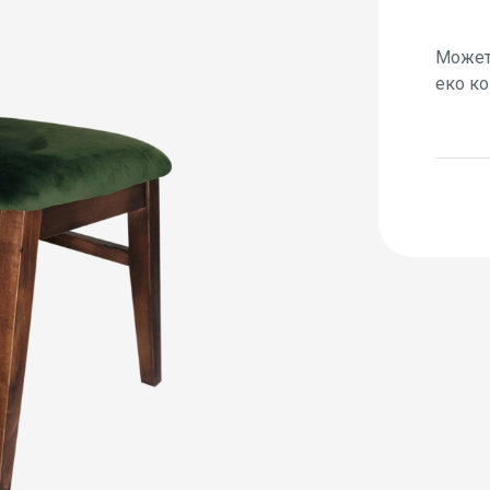
Можете
еко ко