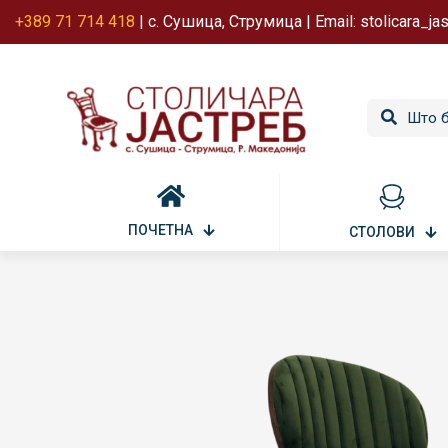
+389 71 714 418
| с. Сушица, Струмица | Email: stolicara_j
ПОЧЕТНА
СТОЛОВИ