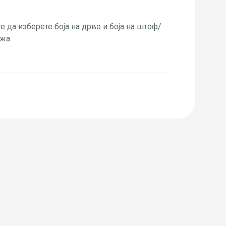
 да изберете боја на дрво и боја на штоф/
жа.