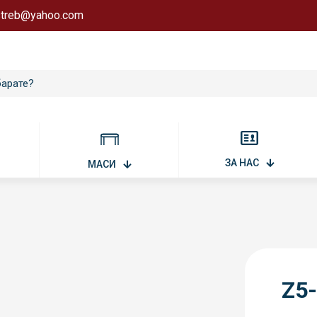
astreb@yahoo.com
ЗА НАС
МАСИ
Z5