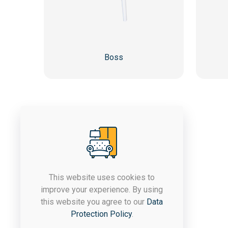
Boss
This website uses cookies to
improve your experience. By using
Компанијата ЈАСТРЕБ постои
this website you agree to our
Data
од 1992 година, а со
Protection Policy
.
денешното производство се