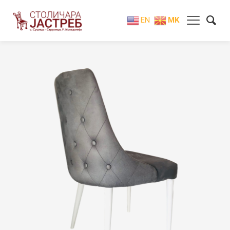
EN
MK