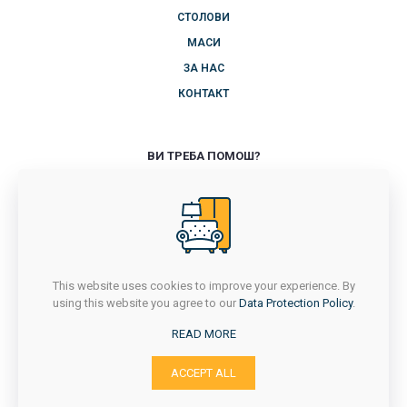
СТОЛОВИ
МАСИ
ЗА НАС
КОНТАКТ
ВИ ТРЕБА ПОМОШ?
+389 71 714 418
ПОНЕДЕЛНИК-ПЕТОК
7Ч - 16Ч
САБОТА
7Ч - 14:30Ч
This website uses cookies to improve your experience. By
НЕДЕЛА
using this website you agree to our
Data Protection Policy
.
НЕРАБОТЕН ДЕН
READ MORE
ACCEPT ALL
с. Сушица, Струмица
Email: stolicara_jastreb@yahoo.com