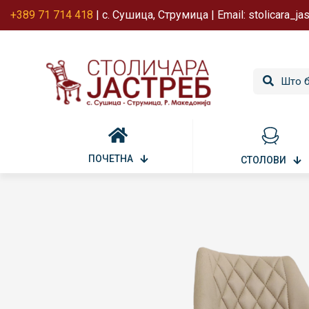
+389 71 714 418
| с. Сушица, Струмица | Email: stolicara_j
ПОЧЕТНА
СТОЛОВИ