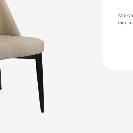
Можете
еко ко