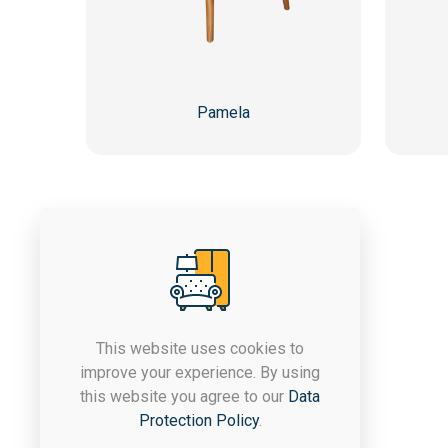
Pamela
This website uses cookies to
improve your experience. By using
Компанијата ЈАСТРЕБ постои
this website you agree to our
Data
од 1992 година, а со
Protection Policy
.
денешното производство се