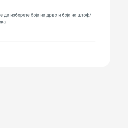
 да изберете боја на дрво и боја на штоф/
жа.