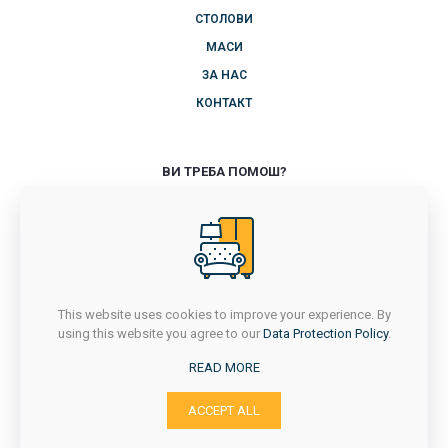
СТОЛОВИ
МАСИ
ЗА НАС
КОНТАКТ
ВИ ТРЕБА ПОМОШ?
+389 71 714 418
ПОНЕДЕЛНИК-ПЕТОК
7Ч - 16Ч
САБОТА
7Ч - 14:30Ч
This website uses cookies to improve your experience. By
НЕДЕЛА
using this website you agree to our
Data Protection Policy
.
НЕРАБОТЕН ДЕН
READ MORE
ACCEPT ALL
с. Сушица, Струмица
Email: stolicara_jastreb@yahoo.com