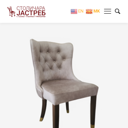
EN
MK