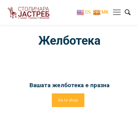
EN
MK
Желботека
Вашата желботека е празна
Go to shop