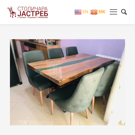
EN
MK