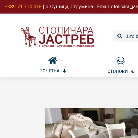
+389 71 714 418
| с. Сушица, Струмица | Email: stolicara_j
ПОЧЕТНА
СТОЛОВИ