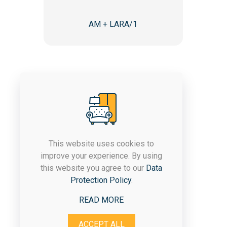
AM + LARA/1
This website uses cookies to
improve your experience. By using
Компанијата ЈАСТРЕБ постои
this website you agree to our
Data
од 1992 година, а со
Protection Policy
.
денешното производство се
занимава од 1998-та.
READ MORE
ACCEPT ALL