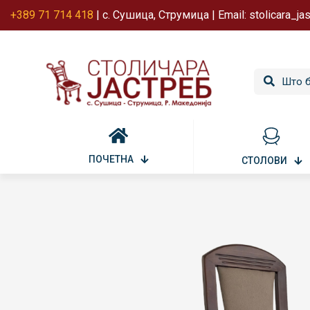
+389 71 714 418
| с. Сушица, Струмица | Email: stolicara_j
ПОЧЕТНА
СТОЛОВИ