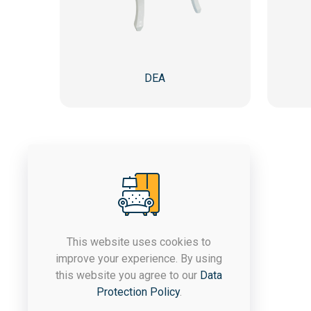
DEA
This website uses cookies to
improve your experience. By using
Компанијата ЈАСТРЕБ постои
this website you agree to our
Data
од 1992 година, а со
Protection Policy
.
денешното производство се