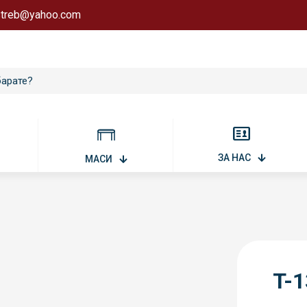
astreb@yahoo.com
ЗА НАС
МАСИ
T-1