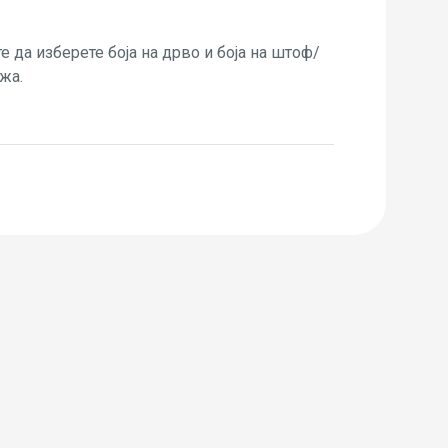
 да изберете боја на дрво и боја на штоф/
жа.