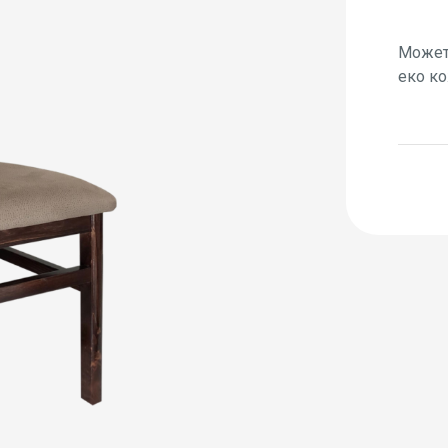
Можете
еко ко