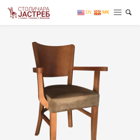
EN
MK