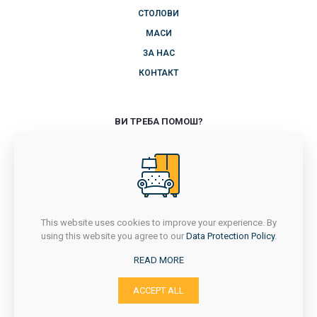
СТОЛОВИ
МАСИ
ЗА НАС
КОНТАКТ
ВИ ТРЕБА ПОМОШ?
+389 71 714 418
ПОНЕДЕЛНИК-ПЕТОК
7Ч - 16Ч
САБОТА
7Ч - 14:30Ч
This website uses cookies to improve your experience. By
НЕДЕЛА
using this website you agree to our
Data Protection Policy
.
НЕРАБОТЕН ДЕН
READ MORE
ACCEPT ALL
с. Сушица, Струмица
Email: stolicara_jastreb@yahoo.com