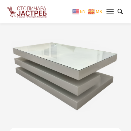
EN
MK